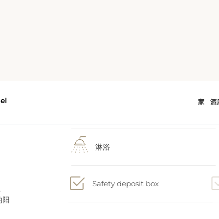
2张单人床
、
的阳
淋浴
吹
Safety deposit box
电视