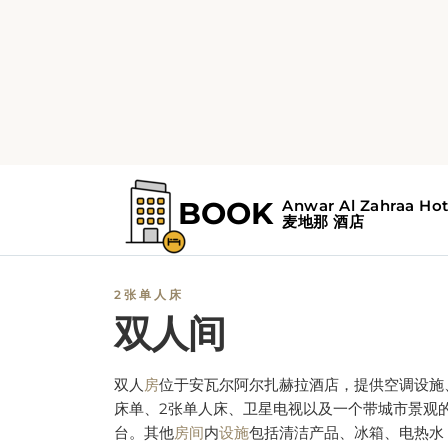
2张单人床
双人间
双人
房
位于
安瓦尔阿尔扎赫拉酒店，提供空调设施
床单、2张单人床、卫星电视以及一个带城市景观
台。其他
房间
内
设施
包括清洁产品、冰箱、电热水
壶、电话、收音机、小型酒吧、地毯地板、叫醒服
务、衣柜或衣橱、餐桌、晾衣架和私人浴室，包括
风机、免费洗浴用品以及浴缸或淋浴。
立即预订