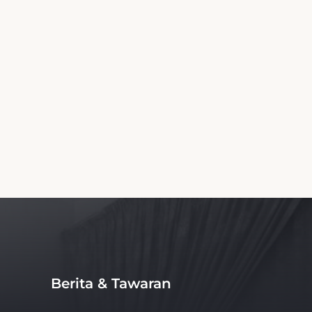
aktu nyata untuk Hotel Anwar Al Zahraa.
esanan sewa mobil juga merupakan layanan