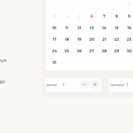
nya
n
ga!
kamar
Dewasa