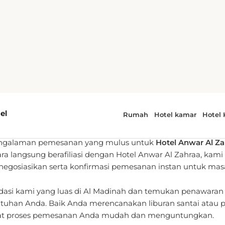
lan Anda untuk Al Madina
 dalam layanan reservasi real-time, kami berkomitmen un
pengalaman pemesanan yang mulus untuk
Hotel Anwar Al Za
ara langsung berafiliasi dengan Hotel Anwar Al Zahraa, k
 dinegosiasikan serta konfirmasi pemesanan instan untuk mas
odasi kami yang luas di Al Madinah dan temukan penawaran 
uhan Anda. Baik Anda merencanakan liburan santai atau pe
 proses pemesanan Anda mudah dan menguntungkan.