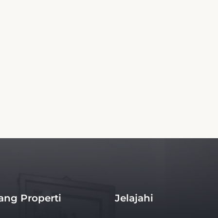
Hak Cipta© 2026 - Segala Hak Dilindungi
sanan adalah platform independen yang menawarkan tarif terbaru dan pemesanan w
 dengan properti. Situs kami memastikan harga terbaik untuk menginap Anda. Pem
independen, tidak ada afiliasi dengan hotel.