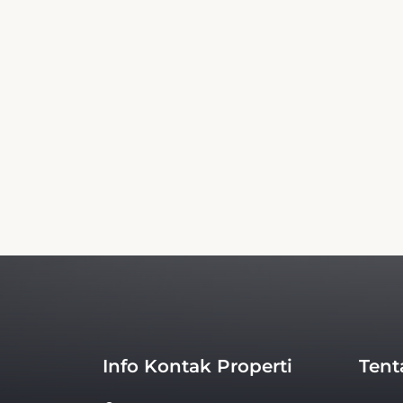
Ini Hotel Anwar Al Zahraa Website Peme
Kami bukan situs resmi atau berafiliasi