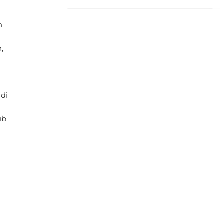
di
AC
ub
Balkon
Lemari es