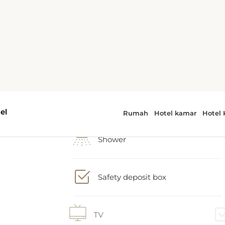
3 tempat tidur tunggal
Shower
n
n
Safety deposit box
,
TV