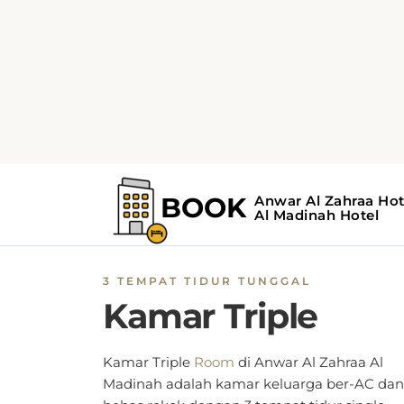
3 TEMPAT TIDUR TUNGGAL
Kamar Triple
Kamar Triple
Room
di
Anwar Al Zahraa Al
Madinah adalah kamar keluarga ber-AC dan
bebas rokok dengan 3 tempat tidur single
lengkap dengan sprei, TV layar datar denga
saluran satelit, balkon dengan pemandanga
kota, dan Wi-Fi gratis.
Kamar hotel ini di
Madinah
dilengkapi dengan brankas, telepon
radio, produk pembersih, kulkas, ketel listrik,
minibar, lemari atau almari pakaian, meja
makan, lantai karpet, rak pengering untuk