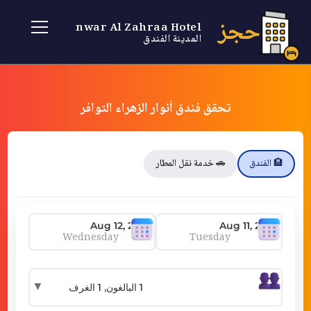
حجز
Anwar Al Zahraa Hotel
المدينة الفندق
تحقق فندق أنوار الزهراء التوافر
🏨 الفندق
🚗 خدمة نقل المطار
Wednesday
Tuesday
▼