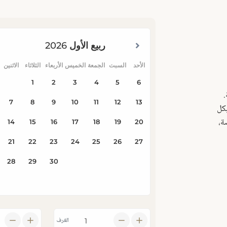
.
بكل
ة،
الغرف