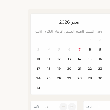
البالغون
الأطفال