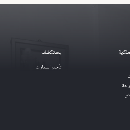
لكية
يستكشف
تأجير السيارات
ت
راحة
رض